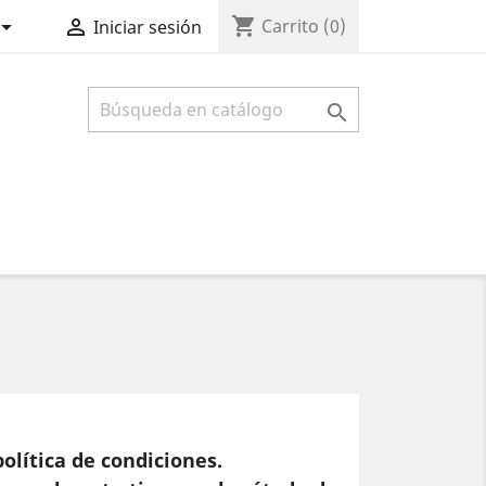
shopping_cart


Carrito
(0)
Iniciar sesión

olítica de condiciones.