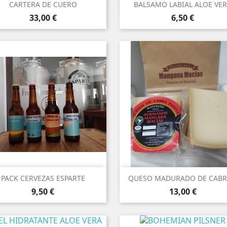


Vista rápida
Vista rápida
CARTERA DE CUERO
BALSAMO LABIAL ALOE VE
Precio
Precio
Rojo
Chocolate
Cereza
Avellana
33,00 €
6,50 €


Vista rápida
Vista rápida
PACK CERVEZAS ESPARTE
QUESO MADURADO DE CABRA
Precio
Precio
9,50 €
13,00 €