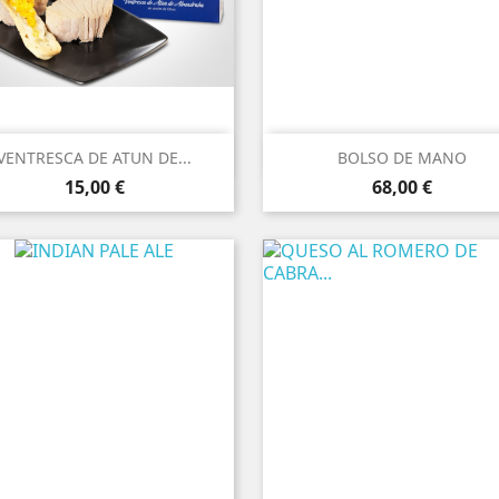


Vista rápida
Vista rápida
VENTRESCA DE ATUN DE...
BOLSO DE MANO
Precio
Precio
Marrón
Chocolate
Cereza
15,00 €
68,00 €