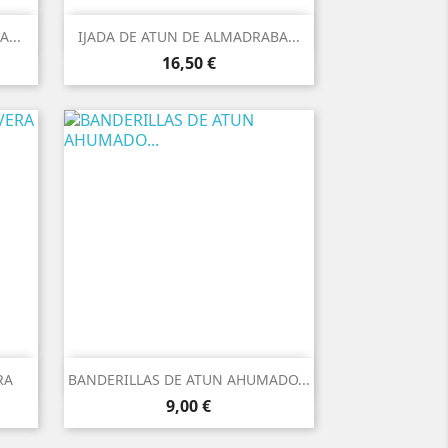

Vista rápida
...
IJADA DE ATUN DE ALMADRABA...
Precio
16,50 €

Vista rápida
RA
BANDERILLAS DE ATUN AHUMADO...
Precio
9,00 €