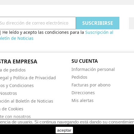
He leído y acepto las condiciones para la
Suscripción al
letín de Noticias
TRA EMPRESA
SU CUENTA
Información personal
a de pedidos
Pedidos
egal y Política de Privacidad
Facturas por abono
os y Condiciones
Direcciones
Nosotros
Mis alertas
pción al Boletín de Noticias
a de Cookies
te con nosotros
riencia de usuario. Si continua navegando está dando su consentimie
© 2020 - Generación Campito S.L
aceptar