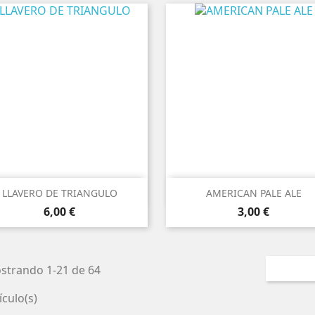


Vista rápida
Vista rápida
LLAVERO DE TRIANGULO
AMERICAN PALE ALE
Precio
Precio
6,00 €
3,00 €
strando 1-21 de 64
ículo(s)