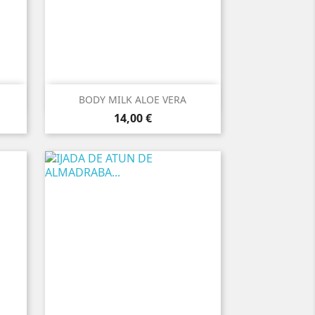

Vista rápida
BODY MILK ALOE VERA
Precio
14,00 €