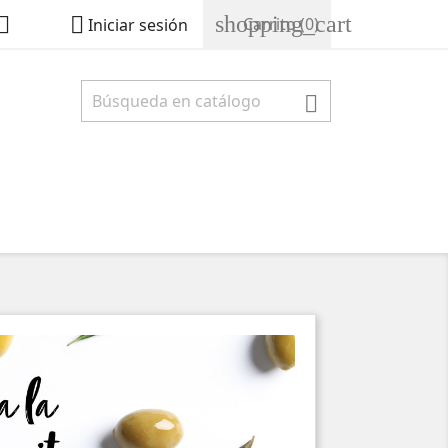
shopping_cart


Carrito
(0)
Iniciar sesión
