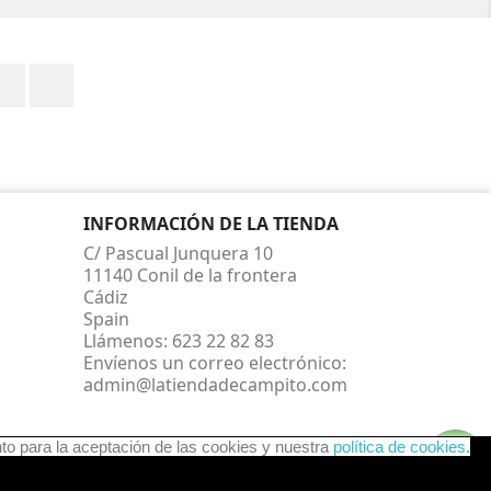
Facebook
Instagram
INFORMACIÓN DE LA TIENDA
C/ Pascual Junquera 10
11140 Conil de la frontera
Cádiz
Spain
Llámenos:
623 22 82 83
Envíenos un correo electrónico:
admin@latiendadecampito.com
nto para la aceptación de las cookies y nuestra
política de cookies
.