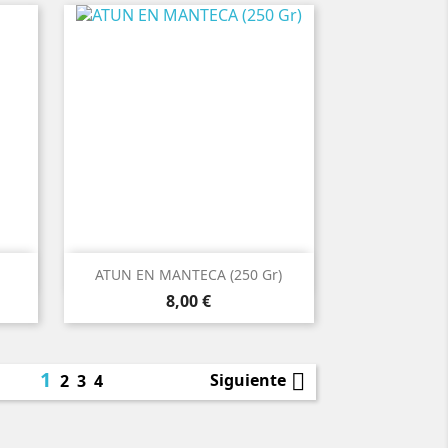

Vista rápida
ATUN EN MANTECA (250 Gr)
Precio
8,00 €
1

Siguiente
2
3
4