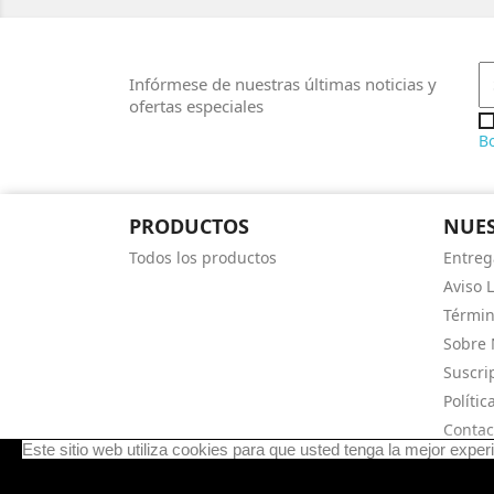
Infórmese de nuestras últimas noticias y
ofertas especiales
Bo
PRODUCTOS
NUES
Todos los productos
Entreg
Aviso L
Términ
Sobre 
Suscri
Polític
Contac
Este sitio web utiliza cookies para que usted tenga la mejor expe