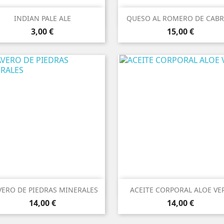


Vista rápida
Vista rápida
INDIAN PALE ALE
QUESO AL ROMERO DE CABRA
Precio
Precio
3,00 €
15,00 €


Vista rápida
Vista rápida
VERO DE PIEDRAS MINERALES
ACEITE CORPORAL ALOE VE
Precio
Precio
Amarillo
Morado
Verde
14,00 €
14,00 €
agua