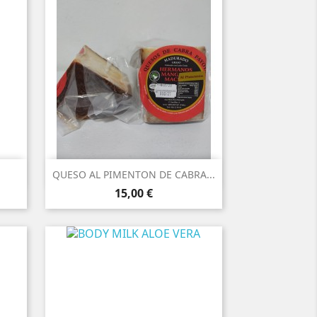

Vista rápida
QUESO AL PIMENTON DE CABRA...
Precio
15,00 €