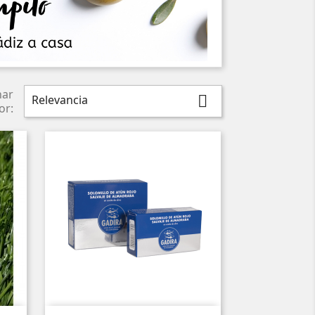
nar
Relevancia

or: