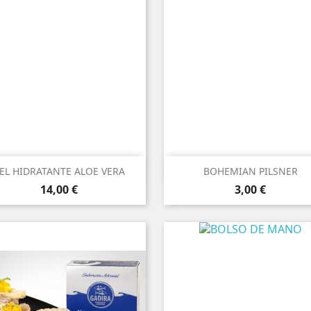


Vista rápida
Vista rápida
EL HIDRATANTE ALOE VERA
BOHEMIAN PILSNER
Precio
Precio
14,00 €
3,00 €